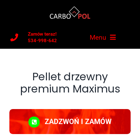
Skip
to
content
Zamów teraz!
Menu
534-998-642
Oferta
Pellet drzewny
OZE
premium Maximus
O firmie
Kontakt
ZADZWOŃ I ZAMÓW