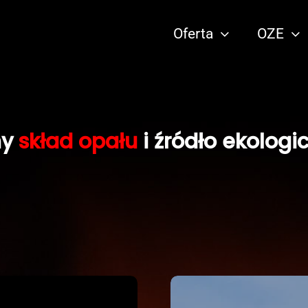
Oferta
OZE
ny
skład opału
i źródło ekologi